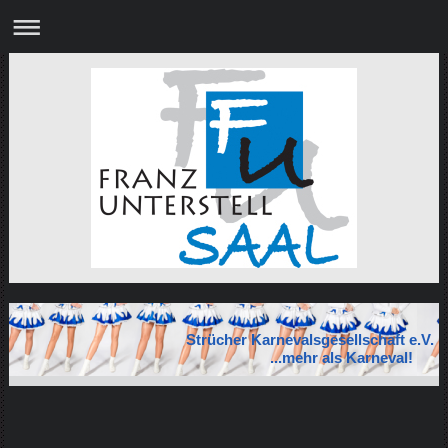
Strücher Karnevalsgesellschaft e.V.
...mehr als Karneval!