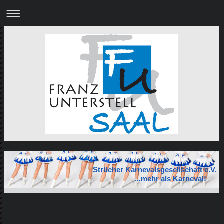
Strücher Karnevalsgesellschaft e.V.
...mehr als Karneval!